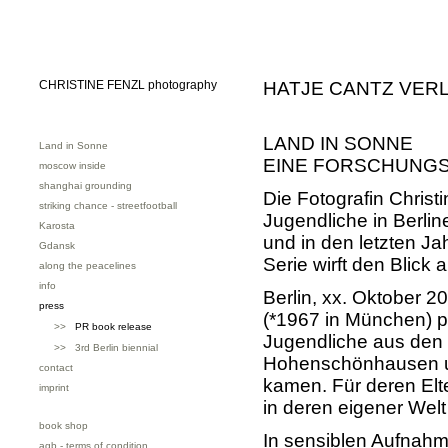
CHRISTINE FENZL photography
HATJE CANTZ VER
LAND IN SONNE
Land in Sonne
EINE FORSCHUNG
moscow inside
shanghai grounding
Die Fotografin Christ
striking chance - streetfootball
Jugendliche in Berlin
Karosta
und in den letzten J
Gdansk
Serie wirft den Blick
along the peacelines
info
Berlin, xx. Oktober 20
press
(*1967 in München) p
>>
PR book release
Jugendliche aus den B
>> 3rd Berlin biennial
Hohenschönhausen un
contact
kamen. Für deren Elte
imprint
in deren eigener Welt
book shop
In sensiblen Aufnahm
agb - terms of condition