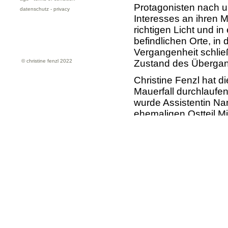
Protagonisten nach u
datenschutz - privacy
Interesses an ihren M
richtigen Licht und i
befindlichen Orte, in
Vergangenheit schlie
© christine fenzl 2022
Zustand des Übergan
Christine Fenzl hat d
Mauerfall durchlaufen
wurde Assistentin Nan
ehemaligen Ostteil M
Herausforderungen tä
bereits erneuert und 
den genauen Verlauf 
»Ich fürchte, dass di
anhaltenden Verände
Stadt, ist es mir wic
Ich will die jungen Fr
besondere Zeit hinei
resümiert Christine F